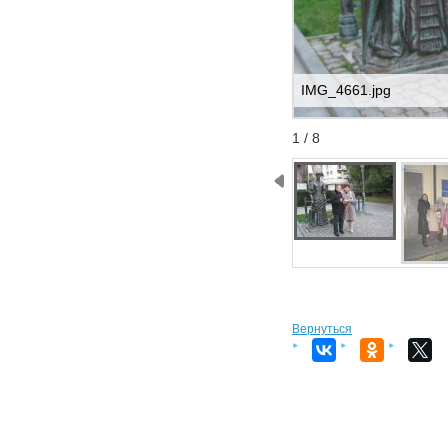
IMG_4661.jpg
Start
Stop
1 / 8
Вернуться