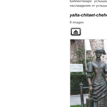
Библиотекари услыша
наслаждение от услыша
yalta-chitaet-che
8 images