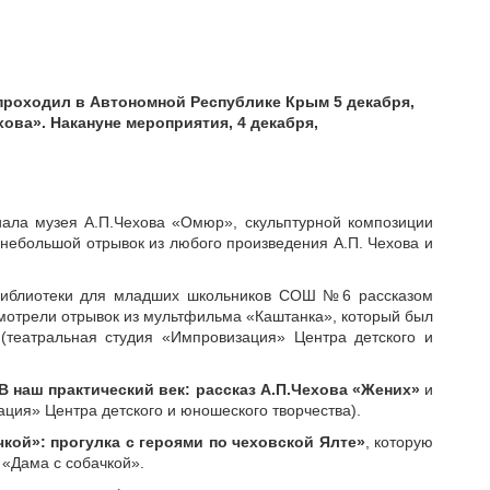
проходил в Автономной Республике Крым 5 декабря,
хова».
Накануне мероприятия, 4 декабря,
лиала музея А.П.Чехова «Омюр», скульптурной композиции
небольшой отрывок из любого произведения А.П. Чехова и
библиотеки для младших школьников СОШ №6 рассказом
смотрели отрывок из мультфильма «Каштанка», который был
(театральная студия «Импровизация» Центра детского и
В наш практический век: рассказ А.П.Чехова «Жених»
и
ция» Центра детского и юношеского творчества).
кой»: прогулка с героями по чеховской Ялте»
, которую
 «Дама с собачкой».