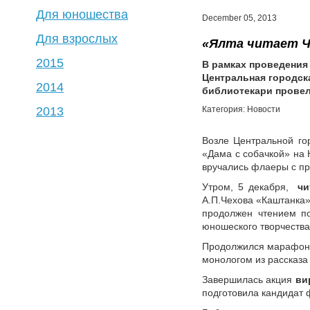
Для юношества
December 05, 2013
Для взрослых
«Ялта читает Ч
2015
В рамках проведения
Центральная городск
2014
библиотекари провел
2013
Категория: Новости
Возле Центральной го
«Дама с собачкой» на 
вручались флаеры с п
Утром, 5 декабря,
чи
А.П.Чехова «Каштанка»
продолжен чтением по
юношеского творчества
Продолжился марафон
монологом из рассказа
Завершилась акция
ви
подготовила кандидат ф