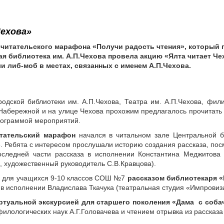
ехова»
 читательского марафона «Получи радость чтения», который 
ая библиотека им. А.П.Чехова провела
акцию «Ялта читает Че
и либ-моб в местах, связанных с именем А.П.Чехова
.
родской библиотеки им. А.П.Чехова, Театра им. А.П.Чехова, фи
Набережной и на улице Чехова прохожим предлагалось прочитать 
рограммой мероприятий.
тательский марафон
начался в читальном зале Центральной 
. Ребята с интересом прослушали историю создания рассказа, по
следней части рассказа в исполнении Константина Меджитова 
, художественный руководитель С.В.Кравцова).
 для учащихся 9-10 классов СОШ №7
рассказом библиотекаря «
 в исполнении Владислава Ткачука (театральная студия «Импровиза
ртуальной экскурсией для старшего поколения «Дама с собач
илологических наук А.Г.Головачева и чтением отрывка из рассказа