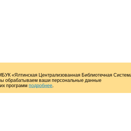
МБУК «Ялтинская Централизованная Библиотечная Систем
о мы обрабатываем ваши персональные данные
ких программ
подробнее
.