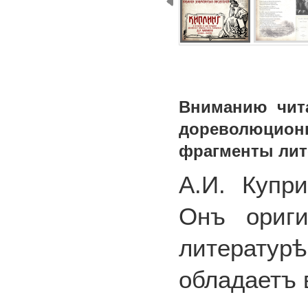
Вниманию чит
дореволюцион
фрагменты лите
А.И. Купр
Онъ ориги
литерату
обладаетъ 