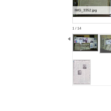
IMG_3352.jpg
Start
Stop
1 / 14