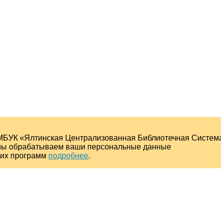
МБУК «Ялтинская Централизованная Библиотечная Систем
о мы обрабатываем ваши персональные данные
ких программ
подробнее
.