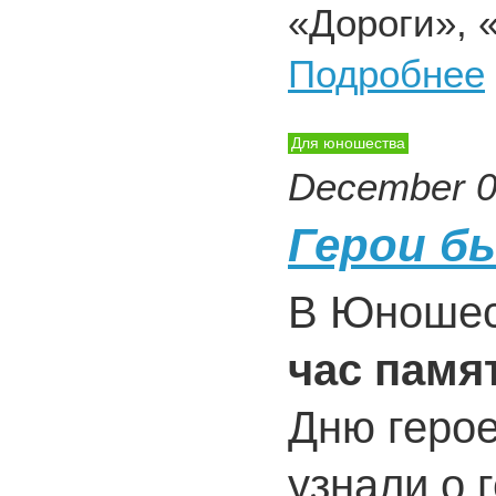
«Дороги», 
Подробнее
Для юношества
December 0
Герои б
В Юношес
час памя
Дню геро
узнали о 