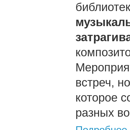
библиотек
музыкаль
затрагив
композито
Мероприя
встреч, н
которое с
разных во
Подробнее