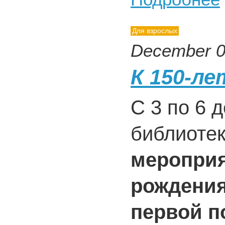
Для взрослых
December 0
К 150-л
С 3 по 6 
библиотек
мероприя
рождения
первой п