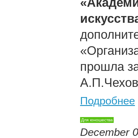
«Академи
искусств
дополнит
«Организа
прошла з
А.П.Чехо
Подробнее
Для юношества
December 0