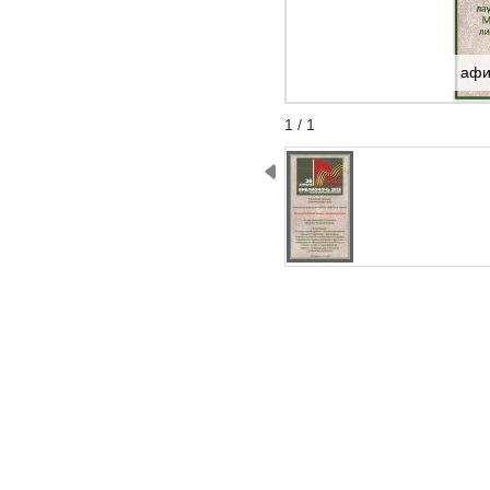
афи
Start
Stop
1 / 1