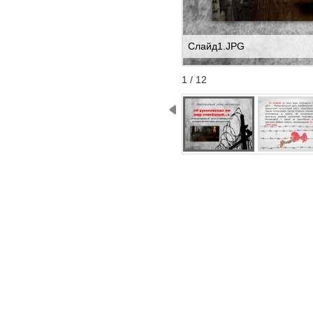
Слайд1.JPG
Start
Stop
1 / 12