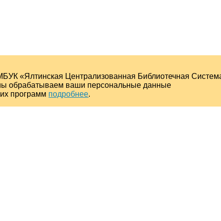
МБУК «Ялтинская Централизованная Библиотечная Систем
о мы обрабатываем ваши персональные данные
ких программ
подробнее
.