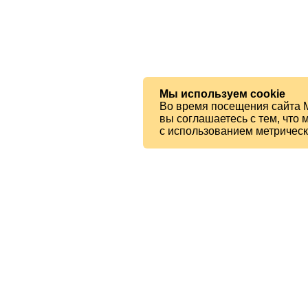
Мы используем cookie
Во время посещения сайта 
вы соглашаетесь с тем, чт
с использованием метричес
© 2026 МБУК «Ялтинская ЦБС»
Читателям
Карта сайта