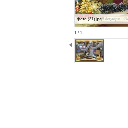
фото (31).jpg
Start
Stop
1 / 1