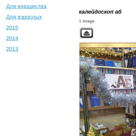
Для юношества
калейдоскоп аб
Для взрослых
1 image
2015
2014
2013