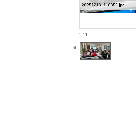
20251213_110856.jpg
Start
Stop
1 / 1