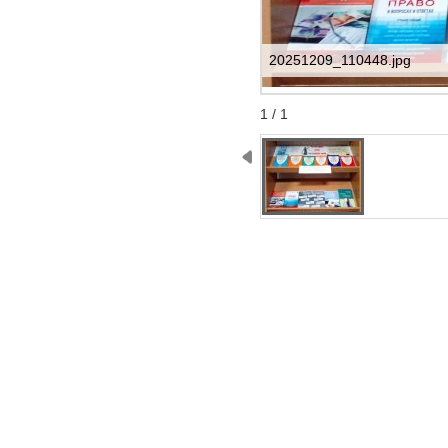
20251209_110448.jpg
Start
Stop
1 / 1