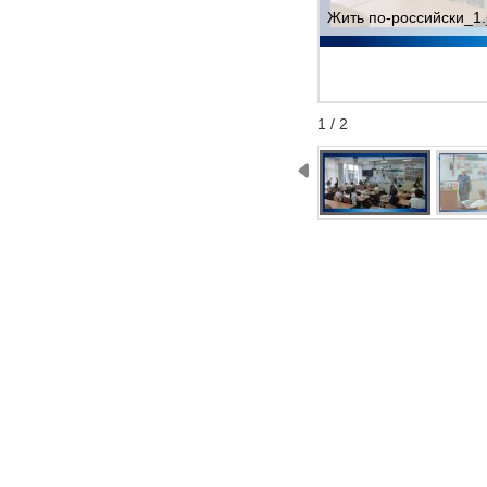
Жить по-российски_1.
Start
Stop
1 / 2