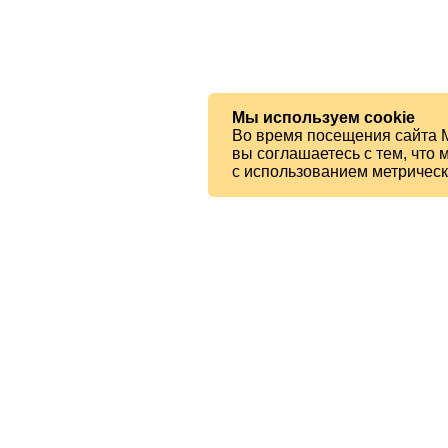
Мы используем cookie
Во время посещения сайта 
вы соглашаетесь с тем, чт
с использованием метричес
© 2026 МБУК «Ялтинская ЦБС»
Читателям
Карта сайта
Есть вопрос?