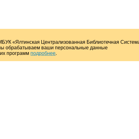
МБУК «Ялтинская Централизованная Библиотечная Систем
о мы обрабатываем ваши персональные данные
ких программ
подробнее
.