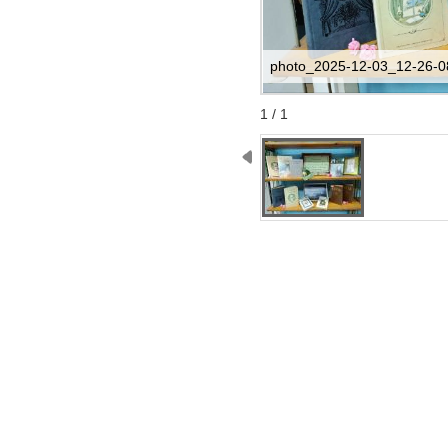
photo_2025-12-03_12-26-08
Start
Stop
1 / 1