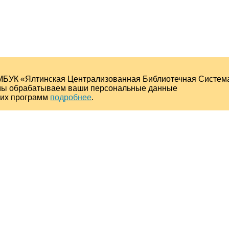
МБУК «Ялтинская Централизованная Библиотечная Систем
о мы обрабатываем ваши персональные данные
ких программ
подробнее
.