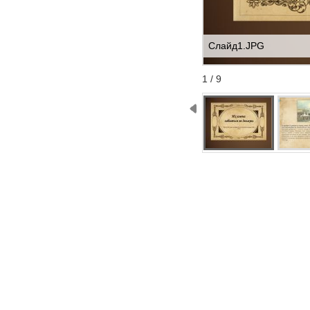
Слайд1.JPG
Start
Stop
1 / 9