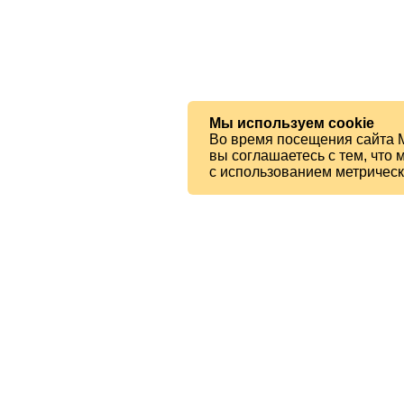
Мы используем cookie
Во время посещения сайта 
вы соглашаетесь с тем, чт
с использованием метричес
© 2026 МБУК «Ялтинская ЦБС»
Читателям
Карта сайта