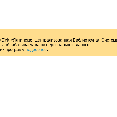
МБУК «Ялтинская Централизованная Библиотечная Систем
о мы обрабатываем ваши персональные данные
ких программ
подробнее
.