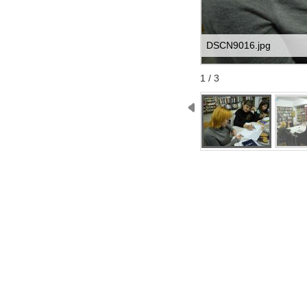
DSCN9016.jpg
Start
Stop
1 / 3