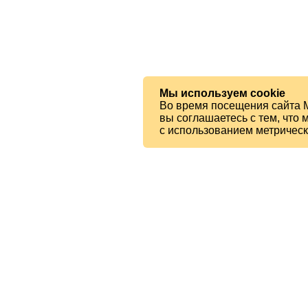
Мы используем cookie
Во время посещения сайта 
вы соглашаетесь с тем, чт
с использованием метричес
© 2026 МБУК «Ялтинская ЦБС»
Читателям
Карта сайта