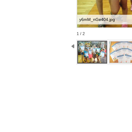
y6mM_nGe404.jpg
Start
Stop
1 / 2