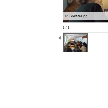
DSCN8593.jpg
Start
Stop
1 / 1