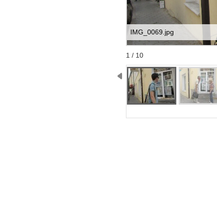
IMG_0069.jpg
Start
Stop
1 / 10