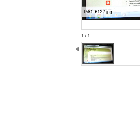
IMG_6122.jpg
Start
Stop
1 / 1