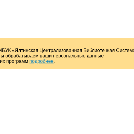
МБУК «Ялтинская Централизованная Библиотечная Систем
о мы обрабатываем ваши персональные данные
ких программ
подробнее
.