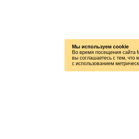
Мы используем cookie
Во время посещения сайта 
вы соглашаетесь с тем, чт
с использованием метричес
© 2026 МБУК «Ялтинская ЦБС»
Читателям
Карта сайта