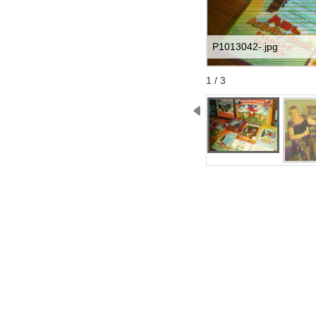
P1013042-.jpg
Start
Stop
1 / 3