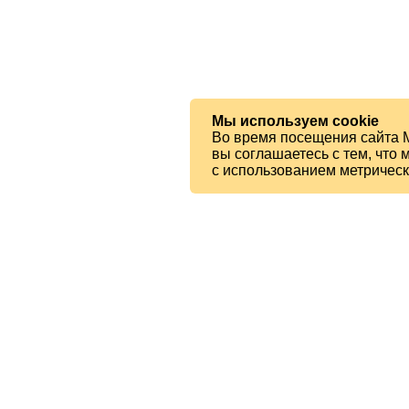
Мы используем cookie
Во время посещения сайта 
вы соглашаетесь с тем, чт
с использованием метричес
© 2026 МБУК «Ялтинская ЦБС»
Читателям
Карта сайта