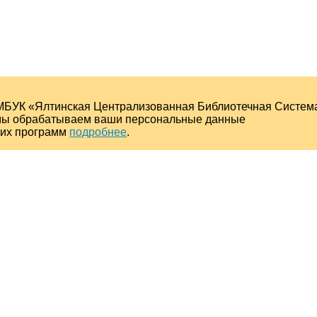
МБУК «Ялтинская Централизованная Библиотечная Систем
о мы обрабатываем ваши персональные данные
ких программ
подробнее
.