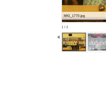
IMG_1770.jpg
Start
Stop
1 / 2