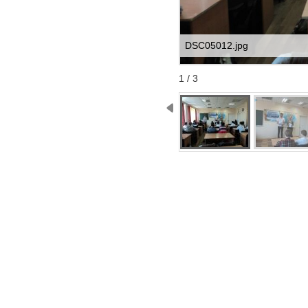
DSC05012.jpg
Start
Stop
1 / 3