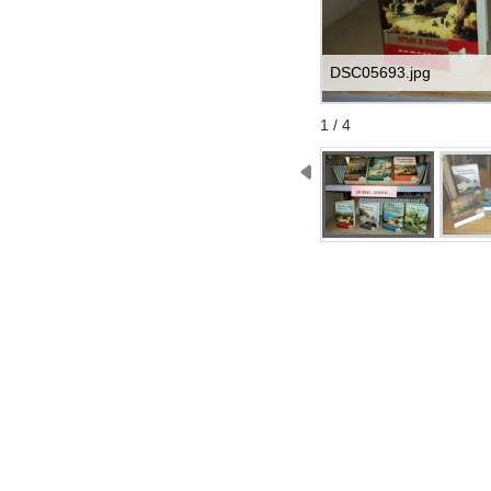
DSC05693.jpg
Start
Stop
1 / 4