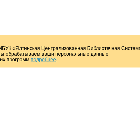
МБУК «Ялтинская Централизованная Библиотечная Систем
о мы обрабатываем ваши персональные данные
ких программ
подробнее
.