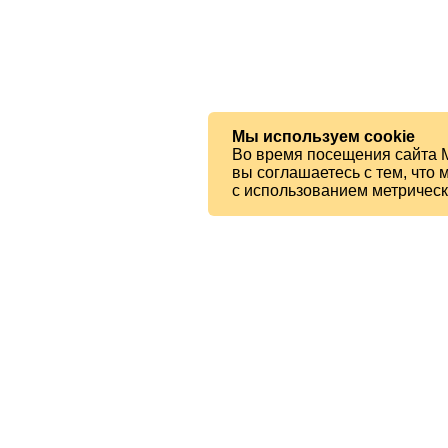
Мы используем cookie
Во время посещения сайта 
вы соглашаетесь с тем, чт
с использованием метричес
© 2026 МБУК «Ялтинская ЦБС»
Читателям
Карта сайта