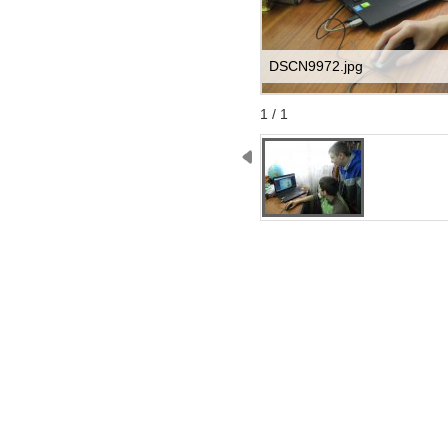
DSCN9972.jpg
Start
Stop
1 / 1