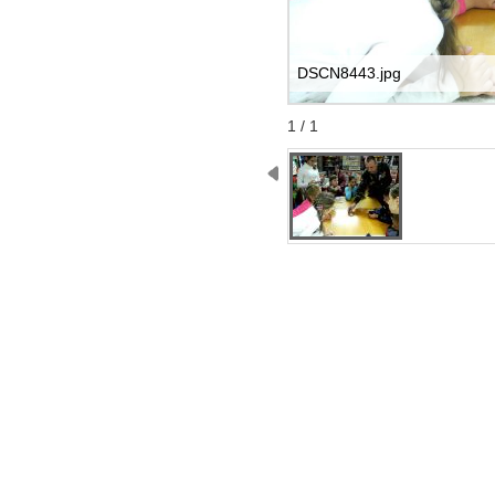
DSCN8443.jpg
Start
Stop
1 / 1