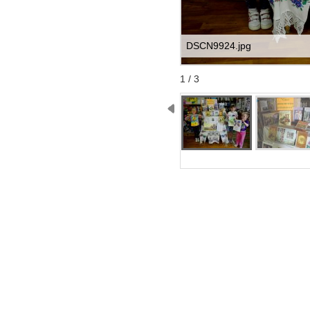
DSCN9924.jpg
Start
Stop
1 / 3