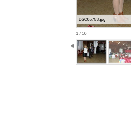
DSC05753.jpg
Start
Stop
1 / 10