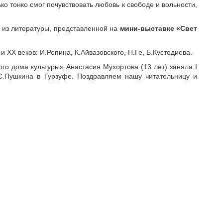
ко тонко смог почувствовать любовь к свободе и вольности,
ь из литературы, представленной на
мини-выставке
«Свет
 ХХ веков: И.Репина, К.Айвазовского, Н.Ге, Б.Кустодиева.
го дома культуры» Анастасия Мухортова (13 лет) заняла I
С.Пушкина в Гурзуфе. Поздравляем нашу читательницу и