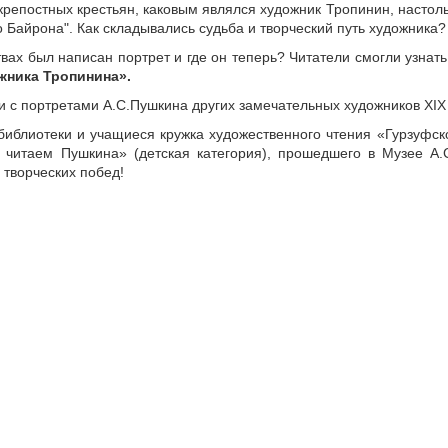
 крепостных крестьян, каковым являлся художник Тропинин, настоль
 Байрона". Как складывались судьба и творческий путь художника?
твах был написан портрет и где он теперь? Читатели смогли узнат
жника Тропинина».
 с портретами А.С.Пушкина других замечательных художников ХIХ и
библиотеки и учащиеся кружка художественного чтения «Гурзуфско
 читаем Пушкина» (детская категория), прошедшего в Музее А.
творческих побед!