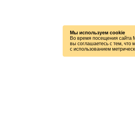
Мы используем cookie
Во время посещения сайта 
вы соглашаетесь с тем, чт
с использованием метричес
© 2026 МБУК «Ялтинская ЦБС»
Читателям
Карта сайта
Есть вопрос?