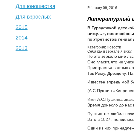
Для юношества
February 09, 2016
Для взрослых
Литературный 
2015
В Гурзуфской детско
вижу…»
, посвящённы
2014
портретистов гениаль
2013
Категория: Новости
Себя как в зеркале я вижу,
Но это зеркало мне льс
Оно гласит, что не уни
Пристрастья важных а
Так Риму, Дрездену, П
Известен впредь мой б
(А.С.Пушкин «Кипренск
Имя А.С.Пушкина знако
Время донесло до нас 
Пушкин не любил пози
Зато в 1827г. появилос
Один из них принадлеж