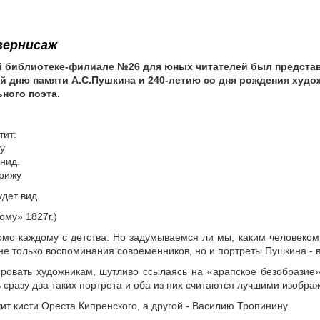
вернисаж
й библиотеке-филиале №26 для юных читателей был предста
й дню памяти А.С.Пушкина и 240-летию со дня рождения худо
ного поэта.
тит:
жу
онид.
арижу
удет вид.
ому» 1827г.)
мо каждому с детства. Но задумываемся ли мы, каким человеком 
не только воспоминания современников, но и портреты Пушкина - в
ровать художникам, шутливо ссылаясь на «арапское безобразие»
ь сразу два таких портрета и оба из них считаются лучшими изобр
ит кисти Ореста Кипренского, а другой - Василию Тропинину.