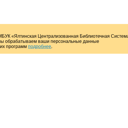
МБУК «Ялтинская Централизованная Библиотечная Систем
о мы обрабатываем ваши персональные данные
ких программ
подробнее
.