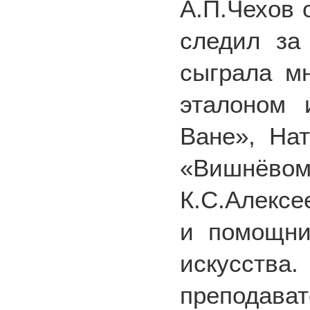
А.П.Чехов 
следил за
сыграла мн
эталоном 
Ване», На
«Вишнёвом
К.С.Алексе
и помощни
искусства
преподава