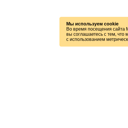
Мы используем cookie
Во время посещения сайта 
вы соглашаетесь с тем, чт
с использованием метричес
© 2026 МБУК «Ялтинская ЦБС»
Читателям
Карта сайта
Есть вопрос?
Напишите нам