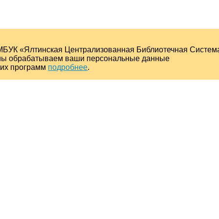
МБУК «Ялтинская Централизованная Библиотечная Систем
о мы обрабатываем ваши персональные данные
ких программ
подробнее
.